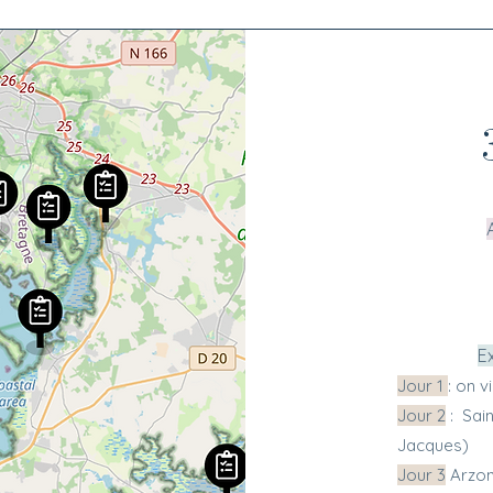
E
Jour 1
: on 
Jour 2
: Sai
Jacques)
Jour 3
Arzon 